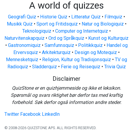
A world of quizzes
Geografi Quiz
•
Historie Quiz
•
Litteratur Quiz
•
Filmquiz
•
Musikk Quiz
•
Sport og Fritidsquiz
•
Natur og Biologiquiz
•
Teknologiquiz
•
Computer og Internetquiz
•
Naturvitenskapquiz
•
Ord og Språkquiz
•
Kunst og Kulturquiz
•
Gastronomiquiz
•
Samfunnsquiz
•
Politikkquiz
•
Handel og
Ervervsquiz
•
Arkitekturquiz
•
Design og Motequiz
•
Mennesketquiz
•
Religion, Kultur og Tradisjonsquiz
•
TV og
Radioquiz
•
Sladderquiz
•
Ferie og Reisequiz
•
Trivia Quiz
Disclaimer
QuizStone er en quizhjemmeside og ikke et leksikon.
Spørsmål og svars riktighet bør derfor tas med kraftig
forbehold. Søk derfor også information andre steder.
Twitter
Facebook
LinkedIn
© 2008-2026 QUIZSTONE APS. ALL RIGHTS RESERVED.