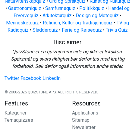
Naturvitenskapquiz
•
Ord og Språkquiz
•
Kunst og Kulturquiz
•
Gastronomiquiz
•
Samfunnsquiz
•
Politikkquiz
•
Handel og
Ervervsquiz
•
Arkitekturquiz
•
Design og Motequiz
•
Mennesketquiz
•
Religion, Kultur og Tradisjonsquiz
•
TV og
Radioquiz
•
Sladderquiz
•
Ferie og Reisequiz
•
Trivia Quiz
Disclaimer
QuizStone er en quizhjemmeside og ikke et leksikon.
Spørsmål og svars riktighet bør derfor tas med kraftig
forbehold. Søk derfor også information andre steder.
Twitter
Facebook
LinkedIn
© 2008-2026 QUIZSTONE APS. ALL RIGHTS RESERVED.
Features
Resources
Kategorier
Applications
Temaquizzes
Sitemap
Newsletter