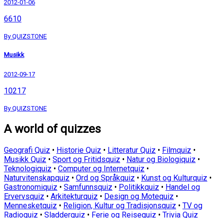
2012-01-06
6610
By QUIZSTONE
Musikk
2012-09-17
10217
By QUIZSTONE
A world of quizzes
Geografi Quiz
•
Historie Quiz
•
Litteratur Quiz
•
Filmquiz
•
Musikk Quiz
•
Sport og Fritidsquiz
•
Natur og Biologiquiz
•
Teknologiquiz
•
Computer og Internetquiz
•
Naturvitenskapquiz
•
Ord og Språkquiz
•
Kunst og Kulturquiz
•
Gastronomiquiz
•
Samfunnsquiz
•
Politikkquiz
•
Handel og
Ervervsquiz
•
Arkitekturquiz
•
Design og Motequiz
•
Mennesketquiz
•
Religion, Kultur og Tradisjonsquiz
•
TV og
Radioquiz
•
Sladderquiz
•
Ferie og Reisequiz
•
Trivia Quiz