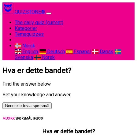
QUIZSTONE®
The daily quiz
(current)
Kategorier
Temaquizzes
Norsk
English
Deutsch
Espanol
Dansk
Svenska
Norsk
Hva er dette bandet?
Find the answer below
Bet your knowledge and answer
Generelle trivia spørsmål
MUSIKK
SPØRSMÅL #6930
Hva er dette bandet?