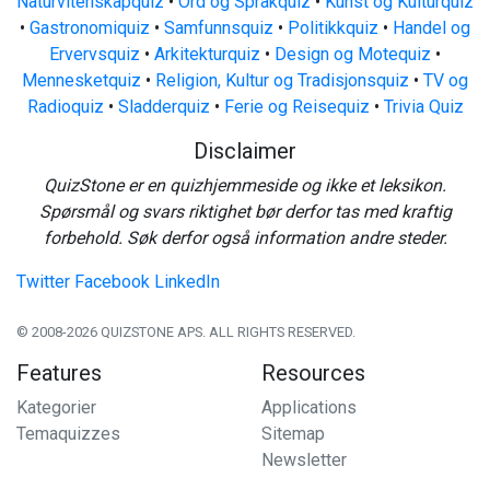
Naturvitenskapquiz
•
Ord og Språkquiz
•
Kunst og Kulturquiz
•
Gastronomiquiz
•
Samfunnsquiz
•
Politikkquiz
•
Handel og
Ervervsquiz
•
Arkitekturquiz
•
Design og Motequiz
•
Mennesketquiz
•
Religion, Kultur og Tradisjonsquiz
•
TV og
Radioquiz
•
Sladderquiz
•
Ferie og Reisequiz
•
Trivia Quiz
Disclaimer
QuizStone er en quizhjemmeside og ikke et leksikon.
Spørsmål og svars riktighet bør derfor tas med kraftig
forbehold. Søk derfor også information andre steder.
Twitter
Facebook
LinkedIn
© 2008-2026 QUIZSTONE APS. ALL RIGHTS RESERVED.
Features
Resources
Kategorier
Applications
Temaquizzes
Sitemap
Newsletter