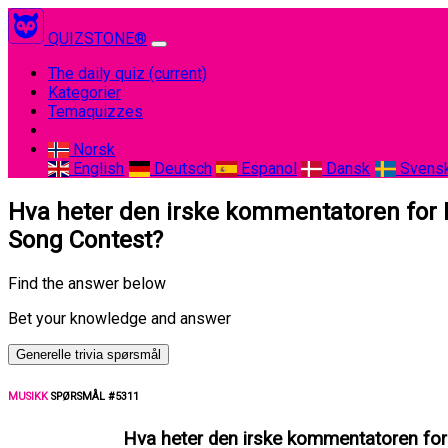
QUIZSTONE®
The daily quiz
(current)
Kategorier
Temaquizzes
Norsk
English
Deutsch
Espanol
Dansk
Svens
Hva heter den irske kommentatoren for 
Song Contest?
Find the answer below
Bet your knowledge and answer
Generelle trivia spørsmål
MUSIKK
SPØRSMÅL #5311
Hva heter den irske kommentatoren for