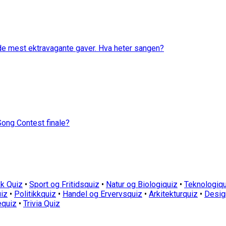
 de mest ektravagante gaver. Hva heter sangen?
Song Contest finale?
k Quiz
•
Sport og Fritidsquiz
•
Natur og Biologiquiz
•
Teknologiqu
iz
•
Politikkquiz
•
Handel og Ervervsquiz
•
Arkitekturquiz
•
Desig
equiz
•
Trivia Quiz