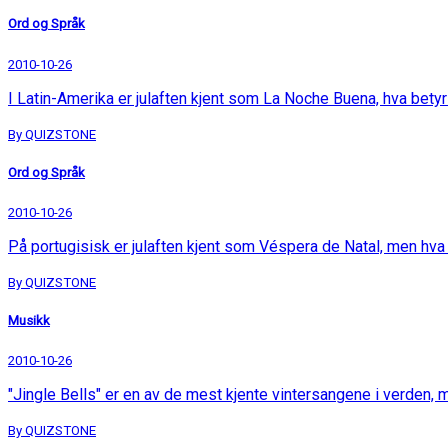
Ord og Språk
2010-10-26
I Latin-Amerika er julaften kjent som La Noche Buena, hva betyr
By QUIZSTONE
Ord og Språk
2010-10-26
På portugisisk er julaften kjent som Véspera de Natal, men hva
By QUIZSTONE
Musikk
2010-10-26
"Jingle Bells" er en av de mest kjente vintersangene i verden, m
By QUIZSTONE