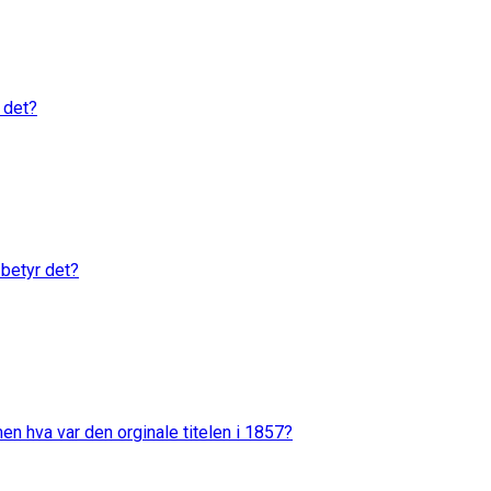
 det?
 betyr det?
en hva var den orginale titelen i 1857?