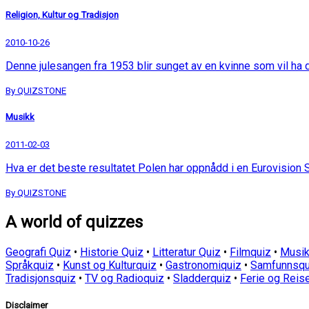
Religion, Kultur og Tradisjon
2010-10-26
Denne julesangen fra 1953 blir sunget av en kvinne som vil ha
By QUIZSTONE
Musikk
2011-02-03
Hva er det beste resultatet Polen har oppnådd i en Eurovision 
By QUIZSTONE
A world of quizzes
Geografi Quiz
•
Historie Quiz
•
Litteratur Quiz
•
Filmquiz
•
Musik
Språkquiz
•
Kunst og Kulturquiz
•
Gastronomiquiz
•
Samfunnsqu
Tradisjonsquiz
•
TV og Radioquiz
•
Sladderquiz
•
Ferie og Reis
Disclaimer