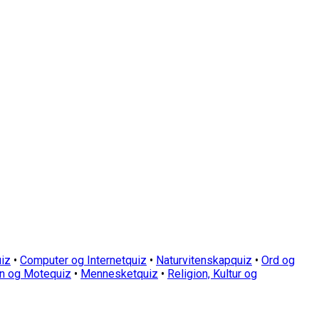
iz
•
Computer og Internetquiz
•
Naturvitenskapquiz
•
Ord og
n og Motequiz
•
Mennesketquiz
•
Religion, Kultur og