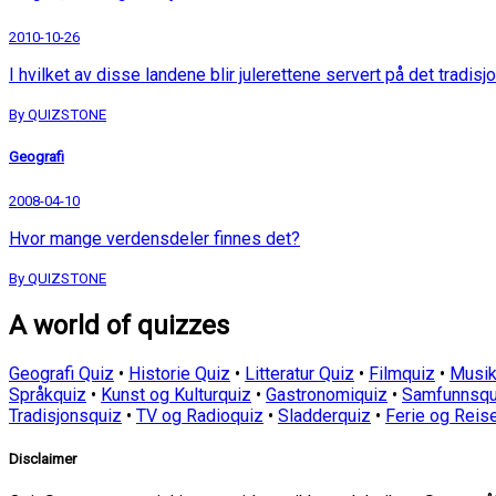
2010-10-26
I hvilket av disse landene blir julerettene servert på det tradisjo
By QUIZSTONE
Geografi
2008-04-10
Hvor mange verdensdeler finnes det?
By QUIZSTONE
A world of quizzes
Geografi Quiz
•
Historie Quiz
•
Litteratur Quiz
•
Filmquiz
•
Musik
Språkquiz
•
Kunst og Kulturquiz
•
Gastronomiquiz
•
Samfunnsqu
Tradisjonsquiz
•
TV og Radioquiz
•
Sladderquiz
•
Ferie og Reis
Disclaimer