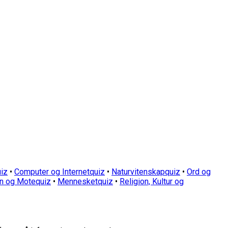
iz
•
Computer og Internetquiz
•
Naturvitenskapquiz
•
Ord og
n og Motequiz
•
Mennesketquiz
•
Religion, Kultur og