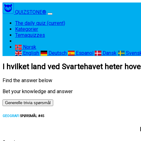
QUIZSTONE®
The daily quiz
(current)
Kategorier
Temaquizzes
Norsk
English
Deutsch
Espanol
Dansk
Svens
I hvilket land ved Svartehavet heter hove
Find the answer below
Bet your knowledge and answer
Generelle trivia spørsmål
GEOGRAFI
SPØRSMÅL #45