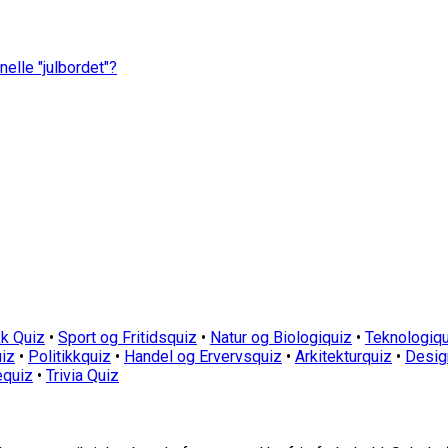
nelle "julbordet"?
k Quiz
•
Sport og Fritidsquiz
•
Natur og Biologiquiz
•
Teknologiqu
iz
•
Politikkquiz
•
Handel og Ervervsquiz
•
Arkitekturquiz
•
Desig
equiz
•
Trivia Quiz