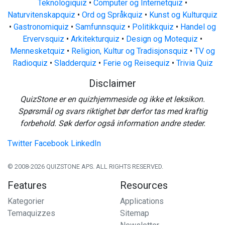
Teknologiquiz
•
Computer og Internetquiz
•
Naturvitenskapquiz
•
Ord og Språkquiz
•
Kunst og Kulturquiz
•
Gastronomiquiz
•
Samfunnsquiz
•
Politikkquiz
•
Handel og
Ervervsquiz
•
Arkitekturquiz
•
Design og Motequiz
•
Mennesketquiz
•
Religion, Kultur og Tradisjonsquiz
•
TV og
Radioquiz
•
Sladderquiz
•
Ferie og Reisequiz
•
Trivia Quiz
Disclaimer
QuizStone er en quizhjemmeside og ikke et leksikon.
Spørsmål og svars riktighet bør derfor tas med kraftig
forbehold. Søk derfor også information andre steder.
Twitter
Facebook
LinkedIn
© 2008-2026 QUIZSTONE APS. ALL RIGHTS RESERVED.
Features
Resources
Kategorier
Applications
Temaquizzes
Sitemap