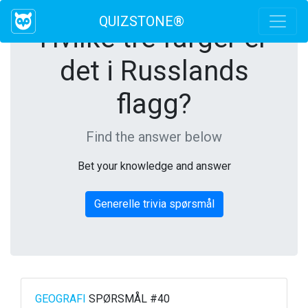
QUIZSTONE®
Hvilke tre farger er
det i Russlands
flagg?
Find the answer below
Bet your knowledge and answer
Generelle trivia spørsmål
GEOGRAFI
SPØRSMÅL #40