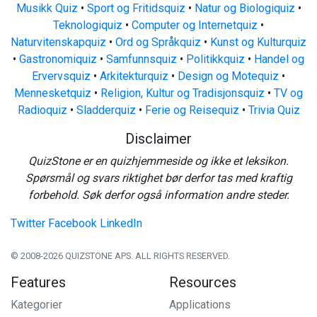
Musikk Quiz
•
Sport og Fritidsquiz
•
Natur og Biologiquiz
•
Teknologiquiz
•
Computer og Internetquiz
•
Naturvitenskapquiz
•
Ord og Språkquiz
•
Kunst og Kulturquiz
•
Gastronomiquiz
•
Samfunnsquiz
•
Politikkquiz
•
Handel og
Ervervsquiz
•
Arkitekturquiz
•
Design og Motequiz
•
Mennesketquiz
•
Religion, Kultur og Tradisjonsquiz
•
TV og
Radioquiz
•
Sladderquiz
•
Ferie og Reisequiz
•
Trivia Quiz
Disclaimer
QuizStone er en quizhjemmeside og ikke et leksikon.
Spørsmål og svars riktighet bør derfor tas med kraftig
forbehold. Søk derfor også information andre steder.
Twitter
Facebook
LinkedIn
© 2008-2026 QUIZSTONE APS. ALL RIGHTS RESERVED.
Features
Resources
Kategorier
Applications