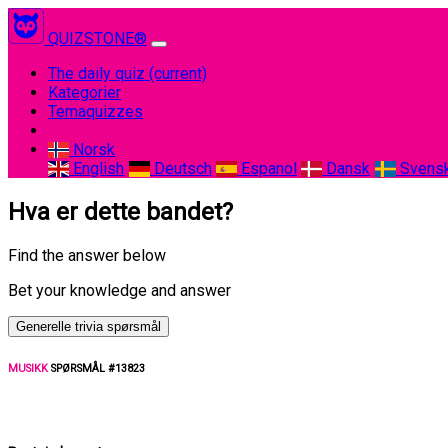
QUIZSTONE®
The daily quiz
(current)
Kategorier
Temaquizzes
Norsk
English
Deutsch
Espanol
Dansk
Svens
Hva er dette bandet?
Find the answer below
Bet your knowledge and answer
Generelle trivia spørsmål
MUSIKK
SPØRSMÅL #13823