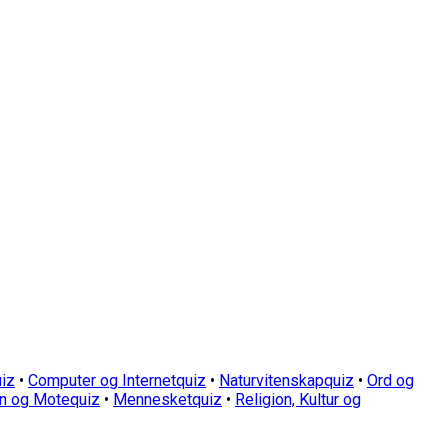
iz
•
Computer og Internetquiz
•
Naturvitenskapquiz
•
Ord og
n og Motequiz
•
Mennesketquiz
•
Religion, Kultur og