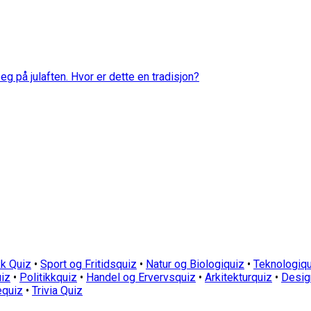
eg på julaften. Hvor er dette en tradisjon?
k Quiz
•
Sport og Fritidsquiz
•
Natur og Biologiquiz
•
Teknologiqu
iz
•
Politikkquiz
•
Handel og Ervervsquiz
•
Arkitekturquiz
•
Desig
equiz
•
Trivia Quiz