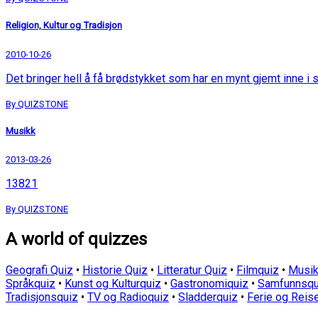
Religion, Kultur og Tradisjon
2010-10-26
Det bringer hell å få brødstykket som har en mynt gjemt inne i s
By QUIZSTONE
Musikk
2013-03-26
13821
By QUIZSTONE
A world of quizzes
Geografi Quiz
•
Historie Quiz
•
Litteratur Quiz
•
Filmquiz
•
Musik
Språkquiz
•
Kunst og Kulturquiz
•
Gastronomiquiz
•
Samfunnsqu
Tradisjonsquiz
•
TV og Radioquiz
•
Sladderquiz
•
Ferie og Reis