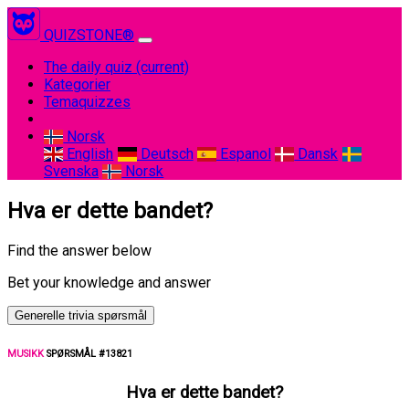
QUIZSTONE®
The daily quiz
(current)
Kategorier
Temaquizzes
Norsk
English
Deutsch
Espanol
Dansk
Svenska
Norsk
Hva er dette bandet?
Find the answer below
Bet your knowledge and answer
Generelle trivia spørsmål
MUSIKK
SPØRSMÅL #13821
Hva er dette bandet?