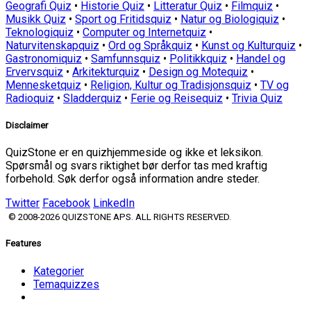
Geografi Quiz
•
Historie Quiz
•
Litteratur Quiz
•
Filmquiz
•
Musikk Quiz
•
Sport og Fritidsquiz
•
Natur og Biologiquiz
•
Teknologiquiz
•
Computer og Internetquiz
•
Naturvitenskapquiz
•
Ord og Språkquiz
•
Kunst og Kulturquiz
•
Gastronomiquiz
•
Samfunnsquiz
•
Politikkquiz
•
Handel og
Ervervsquiz
•
Arkitekturquiz
•
Design og Motequiz
•
Mennesketquiz
•
Religion, Kultur og Tradisjonsquiz
•
TV og
Radioquiz
•
Sladderquiz
•
Ferie og Reisequiz
•
Trivia Quiz
Disclaimer
QuizStone er en quizhjemmeside og ikke et leksikon.
Spørsmål og svars riktighet bør derfor tas med kraftig
forbehold. Søk derfor også information andre steder.
Twitter
Facebook
LinkedIn
© 2008-2026 QUIZSTONE APS. ALL RIGHTS RESERVED.
Features
Kategorier
Temaquizzes