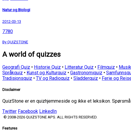
Natur og Biologi
2012-03-13
7780
By QUIZSTONE
A world of quizzes
Geografi Quiz
•
Historie Quiz
•
Litteratur Quiz
•
Filmquiz
•
Musik
Språkquiz
•
Kunst og Kulturquiz
•
Gastronomiquiz
•
Samfunnsqu
Tradisjonsquiz
•
TV og Radioquiz
•
Sladderquiz
•
Ferie og Reis
Disclaimer
QuizStone er en quizhjemmeside og ikke et leksikon. Spørsmål o
Twitter
Facebook
LinkedIn
© 2008-2026 QUIZSTONE APS. ALL RIGHTS RESERVED.
Features