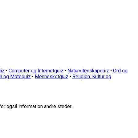
iz
•
Computer og Internetquiz
•
Naturvitenskapquiz
•
Ord og
n og Motequiz
•
Mennesketquiz
•
Religion, Kultur og
for også information andre steder.