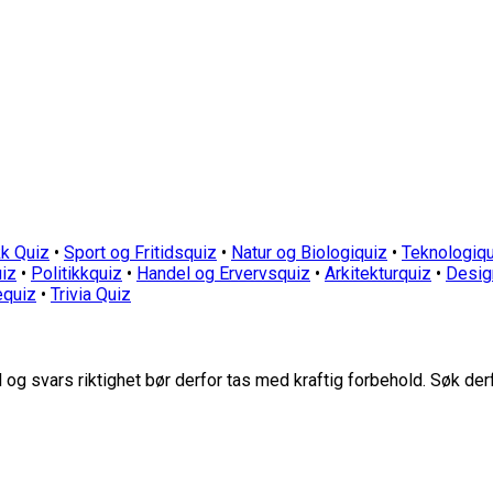
k Quiz
•
Sport og Fritidsquiz
•
Natur og Biologiquiz
•
Teknologiqu
iz
•
Politikkquiz
•
Handel og Ervervsquiz
•
Arkitekturquiz
•
Desig
equiz
•
Trivia Quiz
g svars riktighet bør derfor tas med kraftig forbehold. Søk der