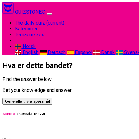
QUIZSTONE®
The daily quiz
(current)
Kategorier
Temaquizzes
Norsk
English
Deutsch
Espanol
Dansk
Svens
Hva er dette bandet?
Find the answer below
Bet your knowledge and answer
Generelle trivia spørsmål
MUSIKK
SPØRSMÅL #13773