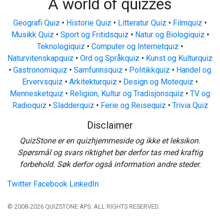
A world of quizzes
Geografi Quiz
•
Historie Quiz
•
Litteratur Quiz
•
Filmquiz
•
Musikk Quiz
•
Sport og Fritidsquiz
•
Natur og Biologiquiz
•
Teknologiquiz
•
Computer og Internetquiz
•
Naturvitenskapquiz
•
Ord og Språkquiz
•
Kunst og Kulturquiz
•
Gastronomiquiz
•
Samfunnsquiz
•
Politikkquiz
•
Handel og
Ervervsquiz
•
Arkitekturquiz
•
Design og Motequiz
•
Mennesketquiz
•
Religion, Kultur og Tradisjonsquiz
•
TV og
Radioquiz
•
Sladderquiz
•
Ferie og Reisequiz
•
Trivia Quiz
Disclaimer
QuizStone er en quizhjemmeside og ikke et leksikon.
Spørsmål og svars riktighet bør derfor tas med kraftig
forbehold. Søk derfor også information andre steder.
Twitter
Facebook
LinkedIn
© 2008-2026 QUIZSTONE APS. ALL RIGHTS RESERVED.