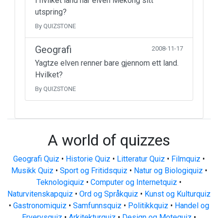
I hvilket land har elven Mekong sitt
utspring?
By QUIZSTONE
Geografi
2008-11-17
Yagtze elven renner bare gjennom ett land.
Hvilket?
By QUIZSTONE
A world of quizzes
Geografi Quiz
•
Historie Quiz
•
Litteratur Quiz
•
Filmquiz
•
Musikk Quiz
•
Sport og Fritidsquiz
•
Natur og Biologiquiz
•
Teknologiquiz
•
Computer og Internetquiz
•
Naturvitenskapquiz
•
Ord og Språkquiz
•
Kunst og Kulturquiz
•
Gastronomiquiz
•
Samfunnsquiz
•
Politikkquiz
•
Handel og
Ervervsquiz
•
Arkitekturquiz
•
Design og Motequiz
•