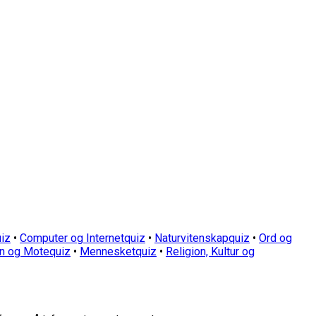
iz
•
Computer og Internetquiz
•
Naturvitenskapquiz
•
Ord og
n og Motequiz
•
Mennesketquiz
•
Religion, Kultur og