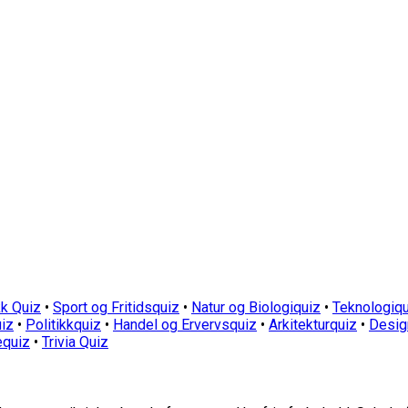
k Quiz
•
Sport og Fritidsquiz
•
Natur og Biologiquiz
•
Teknologiqu
iz
•
Politikkquiz
•
Handel og Ervervsquiz
•
Arkitekturquiz
•
Desig
equiz
•
Trivia Quiz