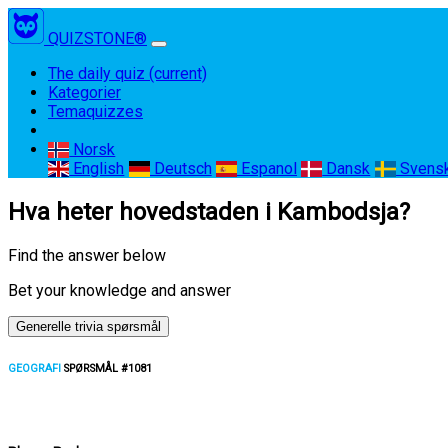
QUIZSTONE®
The daily quiz
(current)
Kategorier
Temaquizzes
Norsk
English
Deutsch
Espanol
Dansk
Svens
Hva heter hovedstaden i Kambodsja?
Find the answer below
Bet your knowledge and answer
Generelle trivia spørsmål
GEOGRAFI
SPØRSMÅL #1081