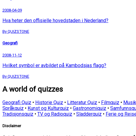
2008-04-09
Hva heter den offisielle hovedstaden i Nederland?
By QUIZSTONE
Geografi
2008-11-12
Hvilket symbol er avbildet på Kambodsjas flagg?
By QUIZSTONE
A world of quizzes
Geografi Quiz
•
Historie Quiz
•
Litteratur Quiz
•
Filmquiz
•
Musik
Språkquiz
•
Kunst og Kulturquiz
•
Gastronomiquiz
•
Samfunnsqu
Tradisjonsquiz
•
TV og Radioquiz
•
Sladderquiz
•
Ferie og Reis
Disclaimer