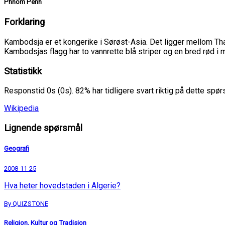
Phnom Penh
Forklaring
Kambodsja er et kongerike i Sørøst-Asia. Det ligger mellom Tha
Kambodsjas flagg har to vannrette blå striper og en bred rød i m
Statistikk
Responstid 0s (0s). 82% har tidligere svart riktig på dette spø
Wikipedia
Lignende spørsmål
Geografi
2008-11-25
Hva heter hovedstaden i Algerie?
By QUIZSTONE
Religion, Kultur og Tradisjon