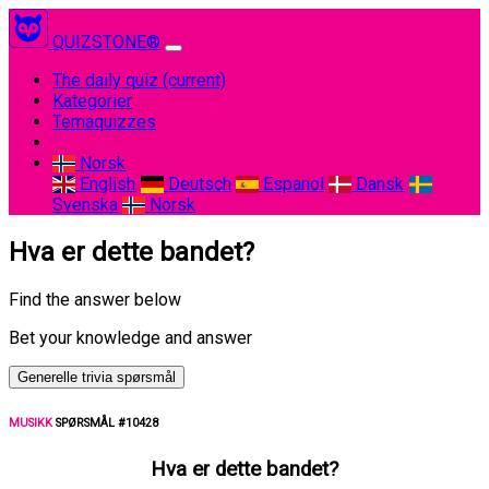
QUIZSTONE®
The daily quiz
(current)
Kategorier
Temaquizzes
Norsk
English
Deutsch
Espanol
Dansk
Svenska
Norsk
Hva er dette bandet?
Find the answer below
Bet your knowledge and answer
Generelle trivia spørsmål
MUSIKK
SPØRSMÅL #10428
Hva er dette bandet?