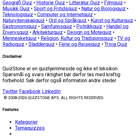
Geografi Quiz
•
Historie Quiz
•
Litteratur Quiz
•
Filmquiz
•
Musikk Quiz
•
Sport og Fritidsquiz
•
Natur og Biologiquiz
•
Teknologiquiz
•
Computer og Internetquiz
•
Naturvitenskapquiz
•
Ord og Språkquiz
•
Kunst og Kulturquiz
•
Gastronomiquiz
•
Samfunnsquiz
•
Politikkquiz
•
Handel og
Ervervsquiz
•
Arkitekturquiz
•
Design og Motequiz
•
Mennesketquiz
•
Religion, Kultur og Tradisjonsquiz
•
TV og
Radioquiz
•
Sladderquiz
•
Ferie og Reisequiz
•
Trivia Quiz
Disclaimer
QuizStone er en quizhjemmeside og ikke et leksikon.
Spørsmål og svars riktighet bør derfor tas med kraftig
forbehold. Søk derfor også information andre steder.
Twitter
Facebook
LinkedIn
© 2008-2026 QUIZSTONE APS. ALL RIGHTS RESERVED.
Features
Kategorier
Temaquizzes