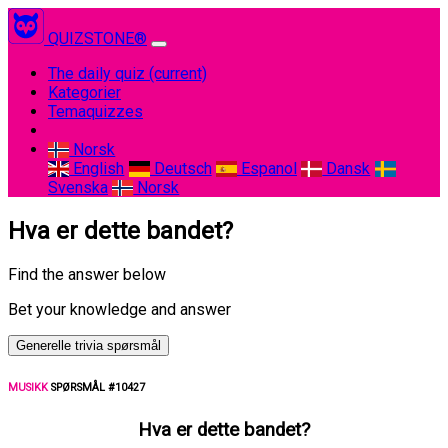
QUIZSTONE®
The daily quiz
(current)
Kategorier
Temaquizzes
Norsk
English
Deutsch
Espanol
Dansk
Svenska
Norsk
Hva er dette bandet?
Find the answer below
Bet your knowledge and answer
Generelle trivia spørsmål
MUSIKK
SPØRSMÅL #10427
Hva er dette bandet?