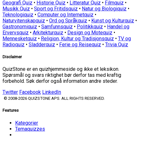
Geografi Quiz
•
Historie Quiz
•
Litteratur Quiz
•
Filmquiz
•
Musikk Quiz
•
Sport og Fritidsquiz
•
Natur og Biologiquiz
•
Teknologiquiz
•
Computer og Internetquiz
•
Naturvitenskapquiz
•
Ord og Språkquiz
•
Kunst og Kulturquiz
•
Gastronomiquiz
•
Samfunnsquiz
•
Politikkquiz
•
Handel og
Ervervsquiz
•
Arkitekturquiz
•
Design og Motequiz
•
Mennesketquiz
•
Religion, Kultur og Tradisjonsquiz
•
TV og
Radioquiz
•
Sladderquiz
•
Ferie og Reisequiz
•
Trivia Quiz
Disclaimer
QuizStone er en quizhjemmeside og ikke et leksikon.
Spørsmål og svars riktighet bør derfor tas med kraftig
forbehold. Søk derfor også information andre steder.
Twitter
Facebook
LinkedIn
© 2008-2026 QUIZSTONE APS. ALL RIGHTS RESERVED.
Features
Kategorier
Temaquizzes