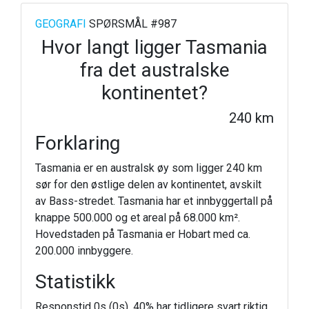
GEOGRAFI
SPØRSMÅL #987
Hvor langt ligger Tasmania
fra det australske
kontinentet?
240 km
Forklaring
Tasmania er en australsk øy som ligger 240 km
sør for den østlige delen av kontinentet, avskilt
av Bass-stredet. Tasmania har et innbyggertall på
knappe 500.000 og et areal på 68.000 km².
Hovedstaden på Tasmania er Hobart med ca.
200.000 innbyggere.
Statistikk
Responstid 0s (0s). 40% har tidligere svart riktig