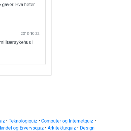
 gaver. Hva heter
2013-10-22
militærsykehus i
uiz
•
Teknologiquiz
•
Computer og Internetquiz
•
andel og Ervervsquiz
•
Arkitekturquiz
•
Design