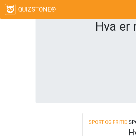
QUIZSTONE®
Hva er 
SPORT OG FRITID
SP
Hv