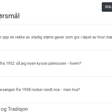
Wik
ørsmål
r opp en rekke av stadig større gaver som gis i løpet av hvor m
 fra 1952 så jeg noen kysse julenissen - hvem?
esangen fra 1958 rocker rundt noe - men hva?
r og Tradisjon