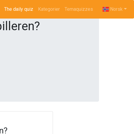
The daily quiz
(current)
Kategorier
Temaquizzes
Norsk
illeren?
en?