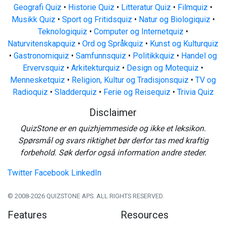
Geografi Quiz
•
Historie Quiz
•
Litteratur Quiz
•
Filmquiz
•
Musikk Quiz
•
Sport og Fritidsquiz
•
Natur og Biologiquiz
•
Teknologiquiz
•
Computer og Internetquiz
•
Naturvitenskapquiz
•
Ord og Språkquiz
•
Kunst og Kulturquiz
•
Gastronomiquiz
•
Samfunnsquiz
•
Politikkquiz
•
Handel og
Ervervsquiz
•
Arkitekturquiz
•
Design og Motequiz
•
Mennesketquiz
•
Religion, Kultur og Tradisjonsquiz
•
TV og
Radioquiz
•
Sladderquiz
•
Ferie og Reisequiz
•
Trivia Quiz
Disclaimer
QuizStone er en quizhjemmeside og ikke et leksikon.
Spørsmål og svars riktighet bør derfor tas med kraftig
forbehold. Søk derfor også information andre steder.
Twitter
Facebook
LinkedIn
© 2008-2026 QUIZSTONE APS. ALL RIGHTS RESERVED.
Features
Resources