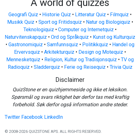
A world of quizzes
Geografi Quiz
•
Historie Quiz
•
Litteratur Quiz
•
Filmquiz
•
Musikk Quiz
•
Sport og Fritidsquiz
•
Natur og Biologiquiz
•
Teknologiquiz
•
Computer og Internetquiz
•
Naturvitenskapquiz
•
Ord og Språkquiz
•
Kunst og Kulturquiz
•
Gastronomiquiz
•
Samfunnsquiz
•
Politikkquiz
•
Handel og
Ervervsquiz
•
Arkitekturquiz
•
Design og Motequiz
•
Mennesketquiz
•
Religion, Kultur og Tradisjonsquiz
•
TV og
Radioquiz
•
Sladderquiz
•
Ferie og Reisequiz
•
Trivia Quiz
Disclaimer
QuizStone er en quizhjemmeside og ikke et leksikon.
Spørsmål og svars riktighet bør derfor tas med kraftig
forbehold. Søk derfor også information andre steder.
Twitter
Facebook
LinkedIn
© 2008-2026 QUIZSTONE APS. ALL RIGHTS RESERVED.