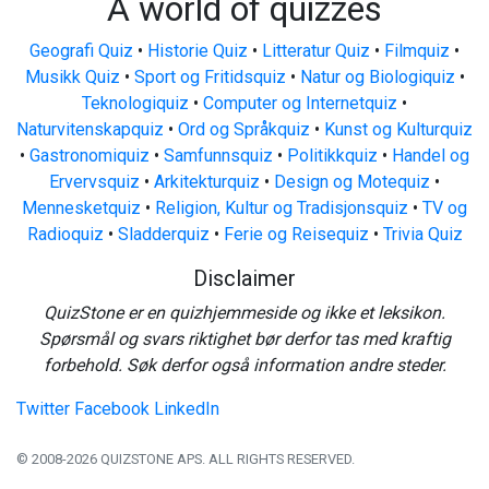
A world of quizzes
Geografi Quiz
•
Historie Quiz
•
Litteratur Quiz
•
Filmquiz
•
Musikk Quiz
•
Sport og Fritidsquiz
•
Natur og Biologiquiz
•
Teknologiquiz
•
Computer og Internetquiz
•
Naturvitenskapquiz
•
Ord og Språkquiz
•
Kunst og Kulturquiz
•
Gastronomiquiz
•
Samfunnsquiz
•
Politikkquiz
•
Handel og
Ervervsquiz
•
Arkitekturquiz
•
Design og Motequiz
•
Mennesketquiz
•
Religion, Kultur og Tradisjonsquiz
•
TV og
Radioquiz
•
Sladderquiz
•
Ferie og Reisequiz
•
Trivia Quiz
Disclaimer
QuizStone er en quizhjemmeside og ikke et leksikon.
Spørsmål og svars riktighet bør derfor tas med kraftig
forbehold. Søk derfor også information andre steder.
Twitter
Facebook
LinkedIn
© 2008-2026 QUIZSTONE APS. ALL RIGHTS RESERVED.