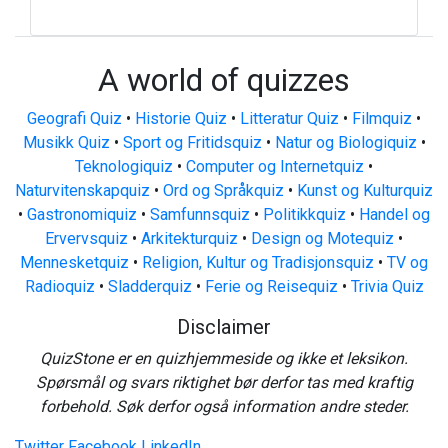
A world of quizzes
Geografi Quiz
•
Historie Quiz
•
Litteratur Quiz
•
Filmquiz
•
Musikk Quiz
•
Sport og Fritidsquiz
•
Natur og Biologiquiz
•
Teknologiquiz
•
Computer og Internetquiz
•
Naturvitenskapquiz
•
Ord og Språkquiz
•
Kunst og Kulturquiz
•
Gastronomiquiz
•
Samfunnsquiz
•
Politikkquiz
•
Handel og
Ervervsquiz
•
Arkitekturquiz
•
Design og Motequiz
•
Mennesketquiz
•
Religion, Kultur og Tradisjonsquiz
•
TV og
Radioquiz
•
Sladderquiz
•
Ferie og Reisequiz
•
Trivia Quiz
Disclaimer
QuizStone er en quizhjemmeside og ikke et leksikon.
Spørsmål og svars riktighet bør derfor tas med kraftig
forbehold. Søk derfor også information andre steder.
Twitter
Facebook
LinkedIn