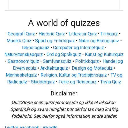
A world of quizzes
Geografi Quiz
•
Historie Quiz
•
Litteratur Quiz
•
Filmquiz
•
Musikk Quiz
•
Sport og Fritidsquiz
•
Natur og Biologiquiz
•
Teknologiquiz
•
Computer og Internetquiz
•
Naturvitenskapquiz
•
Ord og Språkquiz
•
Kunst og Kulturquiz
•
Gastronomiquiz
•
Samfunnsquiz
•
Politikkquiz
•
Handel og
Ervervsquiz
•
Arkitekturquiz
•
Design og Motequiz
•
Mennesketquiz
•
Religion, Kultur og Tradisjonsquiz
•
TV og
Radioquiz
•
Sladderquiz
•
Ferie og Reisequiz
•
Trivia Quiz
Disclaimer
QuizStone er en quizhjemmeside og ikke et leksikon.
Spørsmål og svars riktighet bør derfor tas med kraftig
forbehold. Søk derfor også information andre steder.
Twitter
Facebook
LinkedIn