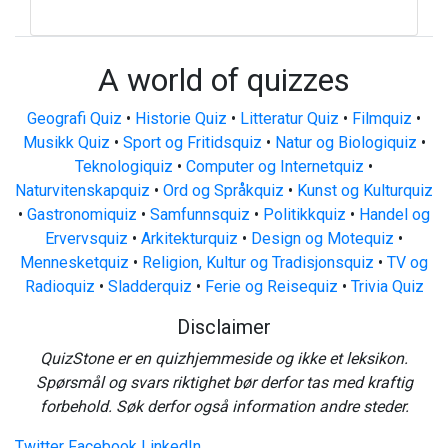
A world of quizzes
Geografi Quiz
•
Historie Quiz
•
Litteratur Quiz
•
Filmquiz
•
Musikk Quiz
•
Sport og Fritidsquiz
•
Natur og Biologiquiz
•
Teknologiquiz
•
Computer og Internetquiz
•
Naturvitenskapquiz
•
Ord og Språkquiz
•
Kunst og Kulturquiz
•
Gastronomiquiz
•
Samfunnsquiz
•
Politikkquiz
•
Handel og
Ervervsquiz
•
Arkitekturquiz
•
Design og Motequiz
•
Mennesketquiz
•
Religion, Kultur og Tradisjonsquiz
•
TV og
Radioquiz
•
Sladderquiz
•
Ferie og Reisequiz
•
Trivia Quiz
Disclaimer
QuizStone er en quizhjemmeside og ikke et leksikon.
Spørsmål og svars riktighet bør derfor tas med kraftig
forbehold. Søk derfor også information andre steder.
Twitter
Facebook
LinkedIn