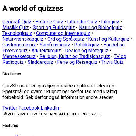
A world of quizzes
Geografi Quiz
•
Historie Quiz
•
Litteratur Quiz
•
Filmquiz
•
Musikk Quiz
•
Sport og Fritidsquiz
•
Natur og Biologiquiz
•
Teknologiquiz
•
Computer og Internetquiz
•
Naturvitenskapquiz
•
Ord og Språkquiz
•
Kunst og Kulturquiz
•
Gastronomiquiz
•
Samfunnsquiz
•
Politikkquiz
•
Handel og
Ervervsquiz
•
Arkitekturquiz
•
Design og Motequiz
•
Mennesketquiz
•
Religion, Kultur og Tradisjonsquiz
•
TV og
Radioquiz
•
Sladderquiz
•
Ferie og Reisequiz
•
Trivia Quiz
Disclaimer
QuizStone er en quizhjemmeside og ikke et leksikon.
Spørsmål og svars riktighet bør derfor tas med kraftig
forbehold. Søk derfor også information andre steder.
Twitter
Facebook
LinkedIn
© 2008-2026 QUIZSTONE APS. ALL RIGHTS RESERVED.
Features