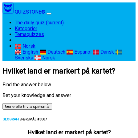
QUIZSTONE®
The daily quiz
(current)
Kategorier
Temaquizzes
Norsk
English
Deutsch
Espanol
Dansk
Svenska
Norsk
Hvilket land er markert på kartet?
Find the answer below
Bet your knowledge and answer
Generelle trivia spørsmål
GEOGRAFI
SPØRSMÅL #8587
Hvilket land er markert på kartet?