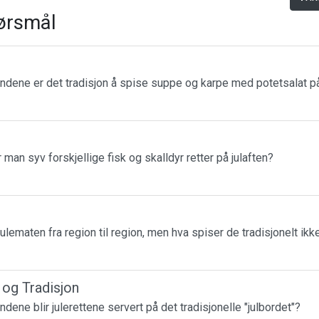
ørsmål
landene er det tradisjon å spise suppe og karpe med potetsalat på
r man syv forskjellige fisk og skalldyr retter på julaften?
julematen fra region til region, men hva spiser de tradisjonelt ikk
r og Tradisjon
andene blir julerettene servert på det tradisjonelle "julbordet"?