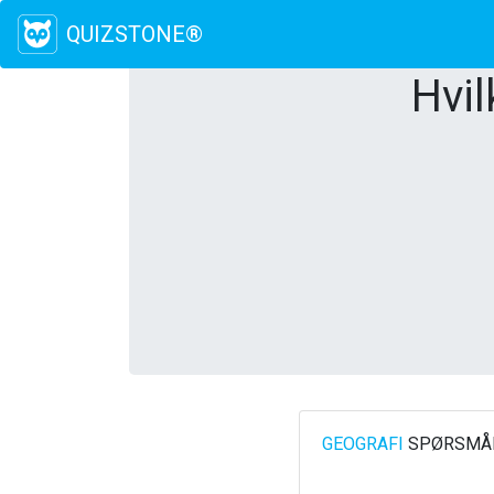
QUIZSTONE®
Hvil
GEOGRAFI
SPØRSMÅL