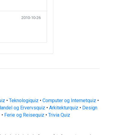
2010-10-26
uiz
•
Teknologiquiz
•
Computer og Internetquiz
•
andel og Ervervsquiz
•
Arkitekturquiz
•
Design
z
•
Ferie og Reisequiz
•
Trivia Quiz