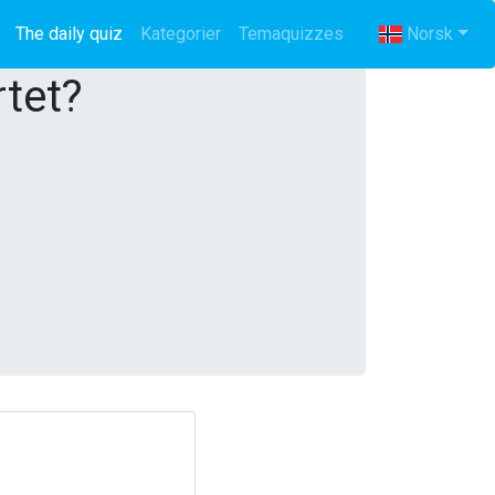
The daily quiz
(current)
Kategorier
Temaquizzes
Norsk
rtet?