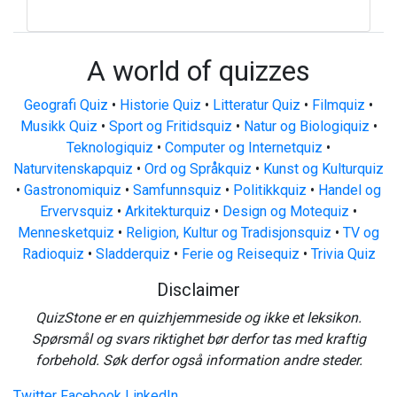
A world of quizzes
Geografi Quiz
•
Historie Quiz
•
Litteratur Quiz
•
Filmquiz
•
Musikk Quiz
•
Sport og Fritidsquiz
•
Natur og Biologiquiz
•
Teknologiquiz
•
Computer og Internetquiz
•
Naturvitenskapquiz
•
Ord og Språkquiz
•
Kunst og Kulturquiz
•
Gastronomiquiz
•
Samfunnsquiz
•
Politikkquiz
•
Handel og
Ervervsquiz
•
Arkitekturquiz
•
Design og Motequiz
•
Mennesketquiz
•
Religion, Kultur og Tradisjonsquiz
•
TV og
Radioquiz
•
Sladderquiz
•
Ferie og Reisequiz
•
Trivia Quiz
Disclaimer
QuizStone er en quizhjemmeside og ikke et leksikon.
Spørsmål og svars riktighet bør derfor tas med kraftig
forbehold. Søk derfor også information andre steder.
Twitter
Facebook
LinkedIn