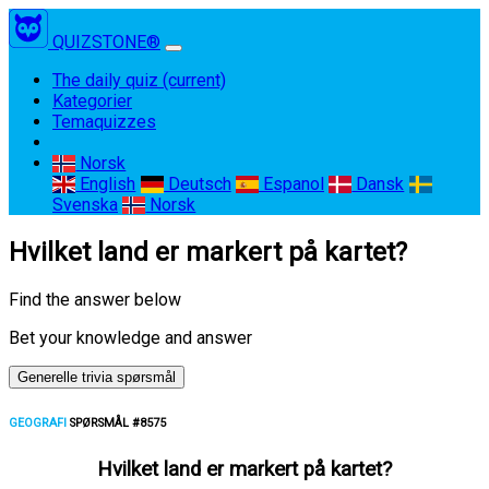
QUIZSTONE®
The daily quiz
(current)
Kategorier
Temaquizzes
Norsk
English
Deutsch
Espanol
Dansk
Svenska
Norsk
Hvilket land er markert på kartet?
Find the answer below
Bet your knowledge and answer
Generelle trivia spørsmål
GEOGRAFI
SPØRSMÅL #8575
Hvilket land er markert på kartet?