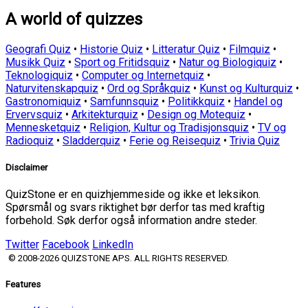
A world of quizzes
Geografi Quiz
•
Historie Quiz
•
Litteratur Quiz
•
Filmquiz
•
Musikk Quiz
•
Sport og Fritidsquiz
•
Natur og Biologiquiz
•
Teknologiquiz
•
Computer og Internetquiz
•
Naturvitenskapquiz
•
Ord og Språkquiz
•
Kunst og Kulturquiz
•
Gastronomiquiz
•
Samfunnsquiz
•
Politikkquiz
•
Handel og
Ervervsquiz
•
Arkitekturquiz
•
Design og Motequiz
•
Mennesketquiz
•
Religion, Kultur og Tradisjonsquiz
•
TV og
Radioquiz
•
Sladderquiz
•
Ferie og Reisequiz
•
Trivia Quiz
Disclaimer
QuizStone er en quizhjemmeside og ikke et leksikon.
Spørsmål og svars riktighet bør derfor tas med kraftig
forbehold. Søk derfor også information andre steder.
Twitter
Facebook
LinkedIn
© 2008-2026 QUIZSTONE APS. ALL RIGHTS RESERVED.
Features