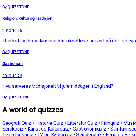
By QUIZSTONE
Religion, Kultur og Tradisjon
2010-10-26
I hvilket av disse landene blir julerettene servert på det tradisjo
By QUIZSTONE
Gastronomi
2010-10-26
Hva serveres tradisjonelt til julemiddagen i England?
By QUIZSTONE
A world of quizzes
Geografi Quiz
•
Historie Quiz
•
Litteratur Quiz
•
Filmquiz
•
Musik
Språkquiz
•
Kunst og Kulturquiz
•
Gastronomiquiz
•
Samfunnsqu
Tradisjonsquiz
•
TV og Radioquiz
•
Sladderquiz
•
Ferie og Reis