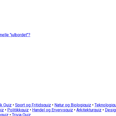
nelle "julbordet"?
k Quiz
•
Sport og Fritidsquiz
•
Natur og Biologiquiz
•
Teknologiqu
iz
•
Politikkquiz
•
Handel og Ervervsquiz
•
Arkitekturquiz
•
Desig
equiz
•
Trivia Quiz