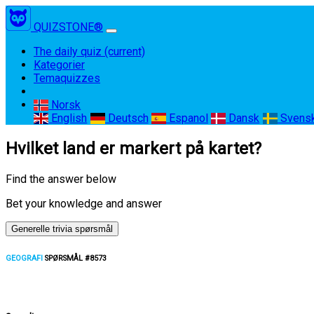
QUIZSTONE®
The daily quiz
(current)
Kategorier
Temaquizzes
Norsk
English
Deutsch
Espanol
Dansk
Svens
Hvilket land er markert på kartet?
Find the answer below
Bet your knowledge and answer
Generelle trivia spørsmål
GEOGRAFI
SPØRSMÅL #8573