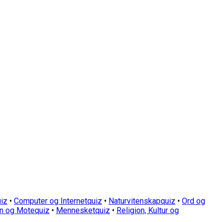
iz
•
Computer og Internetquiz
•
Naturvitenskapquiz
•
Ord og
n og Motequiz
•
Mennesketquiz
•
Religion, Kultur og