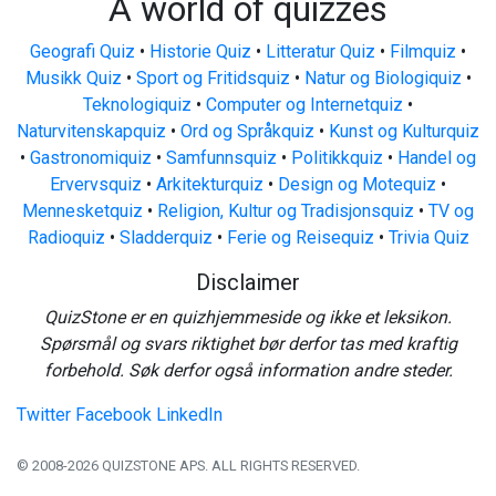
A world of quizzes
Geografi Quiz
•
Historie Quiz
•
Litteratur Quiz
•
Filmquiz
•
Musikk Quiz
•
Sport og Fritidsquiz
•
Natur og Biologiquiz
•
Teknologiquiz
•
Computer og Internetquiz
•
Naturvitenskapquiz
•
Ord og Språkquiz
•
Kunst og Kulturquiz
•
Gastronomiquiz
•
Samfunnsquiz
•
Politikkquiz
•
Handel og
Ervervsquiz
•
Arkitekturquiz
•
Design og Motequiz
•
Mennesketquiz
•
Religion, Kultur og Tradisjonsquiz
•
TV og
Radioquiz
•
Sladderquiz
•
Ferie og Reisequiz
•
Trivia Quiz
Disclaimer
QuizStone er en quizhjemmeside og ikke et leksikon.
Spørsmål og svars riktighet bør derfor tas med kraftig
forbehold. Søk derfor også information andre steder.
Twitter
Facebook
LinkedIn
© 2008-2026 QUIZSTONE APS. ALL RIGHTS RESERVED.