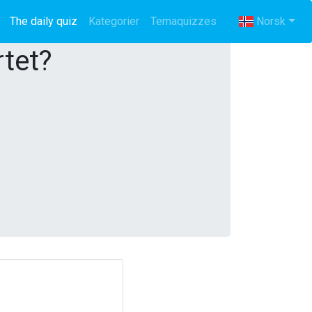
The daily quiz
(current)
Kategorier
Temaquizzes
Norsk
rtet?