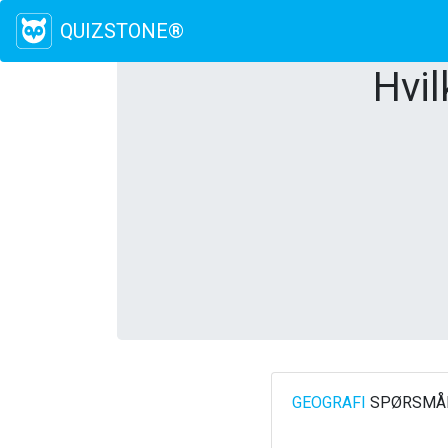
QUIZSTONE®
Hvil
GEOGRAFI
SPØRSMÅL