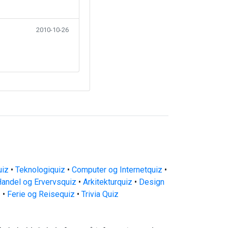
2010-10-26
uiz
•
Teknologiquiz
•
Computer og Internetquiz
•
andel og Ervervsquiz
•
Arkitekturquiz
•
Design
z
•
Ferie og Reisequiz
•
Trivia Quiz