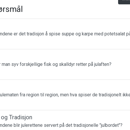
ørsmål
landene er det tradisjon å spise suppe og karpe med potetsalat på
r man syv forskjellige fisk og skalldyr retter på julaften?
julematen fra region til region, men hva spiser de tradisjonelt ikk
r og Tradisjon
andene blir julerettene servert på det tradisjonelle "julbordet"?