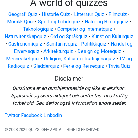
A world of quizzes
Geografi Quiz
•
Historie Quiz
•
Litteratur Quiz
•
Filmquiz
•
Musikk Quiz
•
Sport og Fritidsquiz
•
Natur og Biologiquiz
•
Teknologiquiz
•
Computer og Internetquiz
•
Naturvitenskapquiz
•
Ord og Språkquiz
•
Kunst og Kulturquiz
•
Gastronomiquiz
•
Samfunnsquiz
•
Politikkquiz
•
Handel og
Ervervsquiz
•
Arkitekturquiz
•
Design og Motequiz
•
Mennesketquiz
•
Religion, Kultur og Tradisjonsquiz
•
TV og
Radioquiz
•
Sladderquiz
•
Ferie og Reisequiz
•
Trivia Quiz
Disclaimer
QuizStone er en quizhjemmeside og ikke et leksikon.
Spørsmål og svars riktighet bør derfor tas med kraftig
forbehold. Søk derfor også information andre steder.
Twitter
Facebook
LinkedIn
© 2008-2026 QUIZSTONE APS. ALL RIGHTS RESERVED.