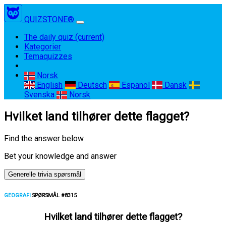
QUIZSTONE®
The daily quiz
(current)
Kategorier
Temaquizzes
Norsk
English
Deutsch
Espanol
Dansk
Svenska
Norsk
Hvilket land tilhører dette flagget?
Find the answer below
Bet your knowledge and answer
Generelle trivia spørsmål
GEOGRAFI
SPØRSMÅL #8315
Hvilket land tilhører dette flagget?