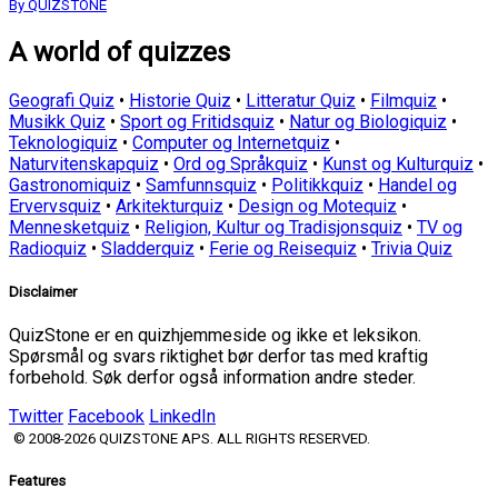
By QUIZSTONE
A world of quizzes
Geografi Quiz
•
Historie Quiz
•
Litteratur Quiz
•
Filmquiz
•
Musikk Quiz
•
Sport og Fritidsquiz
•
Natur og Biologiquiz
•
Teknologiquiz
•
Computer og Internetquiz
•
Naturvitenskapquiz
•
Ord og Språkquiz
•
Kunst og Kulturquiz
•
Gastronomiquiz
•
Samfunnsquiz
•
Politikkquiz
•
Handel og
Ervervsquiz
•
Arkitekturquiz
•
Design og Motequiz
•
Mennesketquiz
•
Religion, Kultur og Tradisjonsquiz
•
TV og
Radioquiz
•
Sladderquiz
•
Ferie og Reisequiz
•
Trivia Quiz
Disclaimer
QuizStone er en quizhjemmeside og ikke et leksikon.
Spørsmål og svars riktighet bør derfor tas med kraftig
forbehold. Søk derfor også information andre steder.
Twitter
Facebook
LinkedIn
© 2008-2026 QUIZSTONE APS. ALL RIGHTS RESERVED.
Features