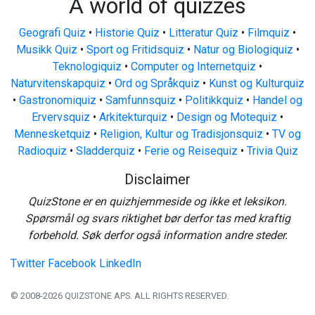
A world of quizzes
Geografi Quiz
•
Historie Quiz
•
Litteratur Quiz
•
Filmquiz
•
Musikk Quiz
•
Sport og Fritidsquiz
•
Natur og Biologiquiz
•
Teknologiquiz
•
Computer og Internetquiz
•
Naturvitenskapquiz
•
Ord og Språkquiz
•
Kunst og Kulturquiz
•
Gastronomiquiz
•
Samfunnsquiz
•
Politikkquiz
•
Handel og
Ervervsquiz
•
Arkitekturquiz
•
Design og Motequiz
•
Mennesketquiz
•
Religion, Kultur og Tradisjonsquiz
•
TV og
Radioquiz
•
Sladderquiz
•
Ferie og Reisequiz
•
Trivia Quiz
Disclaimer
QuizStone er en quizhjemmeside og ikke et leksikon.
Spørsmål og svars riktighet bør derfor tas med kraftig
forbehold. Søk derfor også information andre steder.
Twitter
Facebook
LinkedIn
© 2008-2026 QUIZSTONE APS. ALL RIGHTS RESERVED.