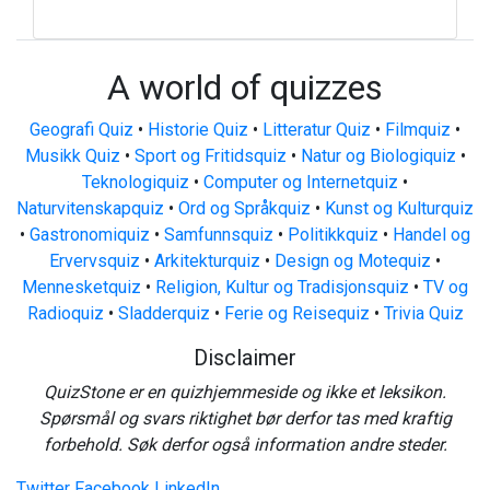
A world of quizzes
Geografi Quiz
•
Historie Quiz
•
Litteratur Quiz
•
Filmquiz
•
Musikk Quiz
•
Sport og Fritidsquiz
•
Natur og Biologiquiz
•
Teknologiquiz
•
Computer og Internetquiz
•
Naturvitenskapquiz
•
Ord og Språkquiz
•
Kunst og Kulturquiz
•
Gastronomiquiz
•
Samfunnsquiz
•
Politikkquiz
•
Handel og
Ervervsquiz
•
Arkitekturquiz
•
Design og Motequiz
•
Mennesketquiz
•
Religion, Kultur og Tradisjonsquiz
•
TV og
Radioquiz
•
Sladderquiz
•
Ferie og Reisequiz
•
Trivia Quiz
Disclaimer
QuizStone er en quizhjemmeside og ikke et leksikon.
Spørsmål og svars riktighet bør derfor tas med kraftig
forbehold. Søk derfor også information andre steder.
Twitter
Facebook
LinkedIn