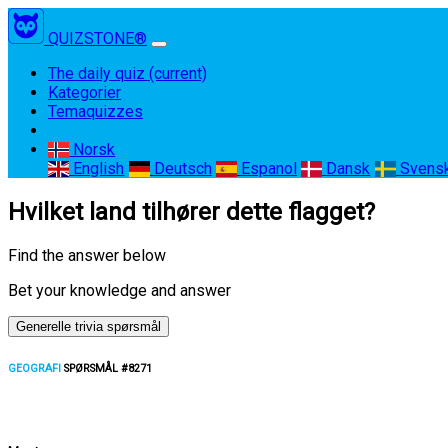
QUIZSTONE®
The daily quiz
(current)
Kategorier
Temaquizzes
Norsk
English
Deutsch
Espanol
Dansk
Svens
Hvilket land tilhører dette flagget?
Find the answer below
Bet your knowledge and answer
Generelle trivia spørsmål
GEOGRAFI
SPØRSMÅL #8271