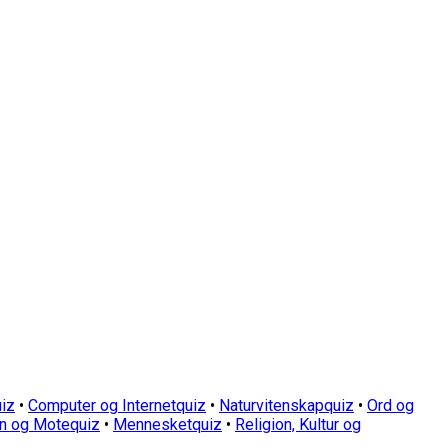
iz
•
Computer og Internetquiz
•
Naturvitenskapquiz
•
Ord og
n og Motequiz
•
Mennesketquiz
•
Religion, Kultur og