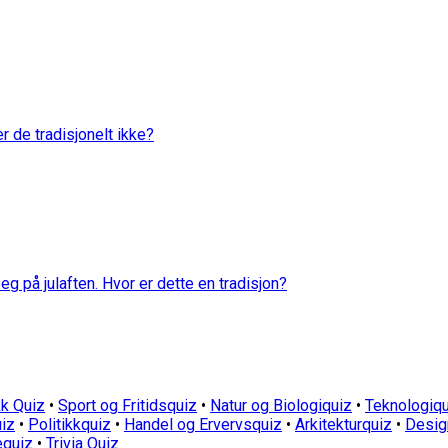
er de tradisjonelt ikke?
eg på julaften. Hvor er dette en tradisjon?
k Quiz
•
Sport og Fritidsquiz
•
Natur og Biologiquiz
•
Teknologiqu
iz
•
Politikkquiz
•
Handel og Ervervsquiz
•
Arkitekturquiz
•
Desig
equiz
•
Trivia Quiz