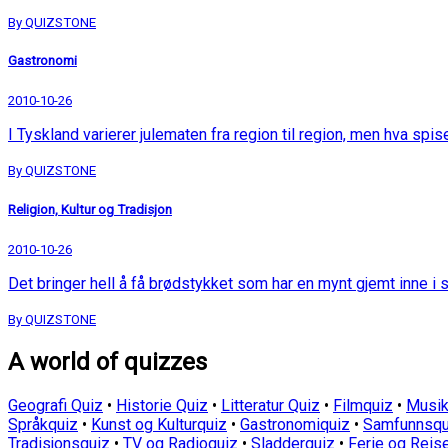
By QUIZSTONE
Gastronomi
2010-10-26
I Tyskland varierer julematen fra region til region, men hva spis
By QUIZSTONE
Religion, Kultur og Tradisjon
2010-10-26
Det bringer hell å få brødstykket som har en mynt gjemt inne i s
By QUIZSTONE
A world of quizzes
Geografi Quiz
•
Historie Quiz
•
Litteratur Quiz
•
Filmquiz
•
Musik
Språkquiz
•
Kunst og Kulturquiz
•
Gastronomiquiz
•
Samfunnsqu
Tradisjonsquiz
•
TV og Radioquiz
•
Sladderquiz
•
Ferie og Reis