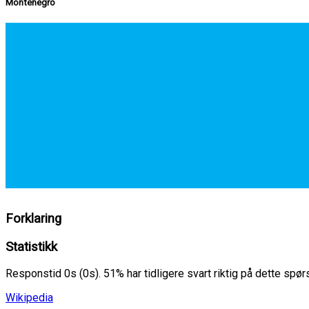
Montenegro
Forklaring
Statistikk
Responstid 0s (0s). 51% har tidligere svart riktig på dette spø
Wikipedia