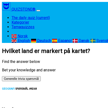
QUIZSTONE®
The daily quiz
(current)
Kategorier
Temaquizzes
Norsk
English
Deutsch
Espanol
Dansk
Svens
Hvilket land er markert på kartet?
Find the answer below
Bet your knowledge and answer
Generelle trivia spørsmål
GEOGRAFI
SPØRSMÅL #8268