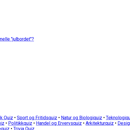
nelle "julbordet"?
k Quiz
•
Sport og Fritidsquiz
•
Natur og Biologiquiz
•
Teknologiqu
iz
•
Politikkquiz
•
Handel og Ervervsquiz
•
Arkitekturquiz
•
Desig
equiz
•
Trivia Quiz