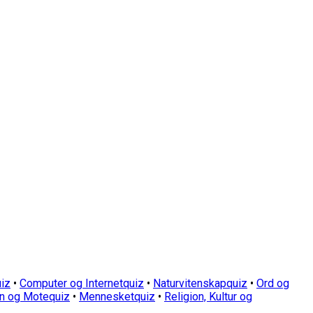
iz
•
Computer og Internetquiz
•
Naturvitenskapquiz
•
Ord og
n og Motequiz
•
Mennesketquiz
•
Religion, Kultur og