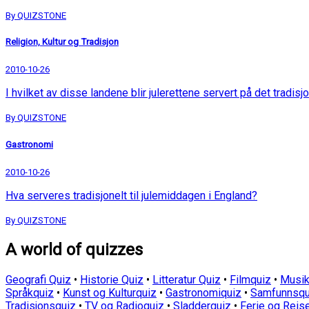
By QUIZSTONE
Religion, Kultur og Tradisjon
2010-10-26
I hvilket av disse landene blir julerettene servert på det tradisjo
By QUIZSTONE
Gastronomi
2010-10-26
Hva serveres tradisjonelt til julemiddagen i England?
By QUIZSTONE
A world of quizzes
Geografi Quiz
•
Historie Quiz
•
Litteratur Quiz
•
Filmquiz
•
Musik
Språkquiz
•
Kunst og Kulturquiz
•
Gastronomiquiz
•
Samfunnsqu
Tradisjonsquiz
•
TV og Radioquiz
•
Sladderquiz
•
Ferie og Reis