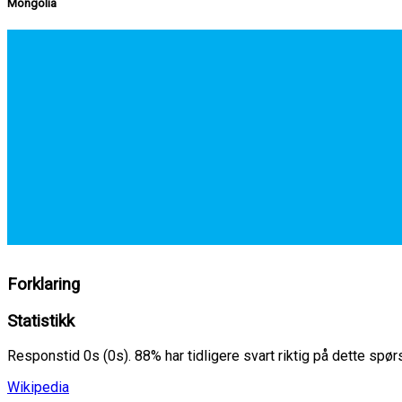
Mongolia
Forklaring
Statistikk
Responstid 0s (0s). 88% har tidligere svart riktig på dette spø
Wikipedia