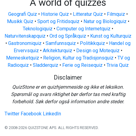
A world of quizzes
Geografi Quiz
•
Historie Quiz
•
Litteratur Quiz
•
Filmquiz
•
Musikk Quiz
•
Sport og Fritidsquiz
•
Natur og Biologiquiz
•
Teknologiquiz
•
Computer og Internetquiz
•
Naturvitenskapquiz
•
Ord og Språkquiz
•
Kunst og Kulturquiz
•
Gastronomiquiz
•
Samfunnsquiz
•
Politikkquiz
•
Handel og
Ervervsquiz
•
Arkitekturquiz
•
Design og Motequiz
•
Mennesketquiz
•
Religion, Kultur og Tradisjonsquiz
•
TV og
Radioquiz
•
Sladderquiz
•
Ferie og Reisequiz
•
Trivia Quiz
Disclaimer
QuizStone er en quizhjemmeside og ikke et leksikon.
Spørsmål og svars riktighet bør derfor tas med kraftig
forbehold. Søk derfor også information andre steder.
Twitter
Facebook
LinkedIn
© 2008-2026 QUIZSTONE APS. ALL RIGHTS RESERVED.