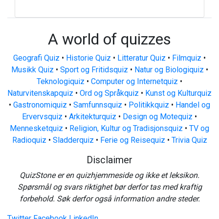
A world of quizzes
Geografi Quiz
•
Historie Quiz
•
Litteratur Quiz
•
Filmquiz
•
Musikk Quiz
•
Sport og Fritidsquiz
•
Natur og Biologiquiz
•
Teknologiquiz
•
Computer og Internetquiz
•
Naturvitenskapquiz
•
Ord og Språkquiz
•
Kunst og Kulturquiz
•
Gastronomiquiz
•
Samfunnsquiz
•
Politikkquiz
•
Handel og
Ervervsquiz
•
Arkitekturquiz
•
Design og Motequiz
•
Mennesketquiz
•
Religion, Kultur og Tradisjonsquiz
•
TV og
Radioquiz
•
Sladderquiz
•
Ferie og Reisequiz
•
Trivia Quiz
Disclaimer
QuizStone er en quizhjemmeside og ikke et leksikon.
Spørsmål og svars riktighet bør derfor tas med kraftig
forbehold. Søk derfor også information andre steder.
Twitter
Facebook
LinkedIn