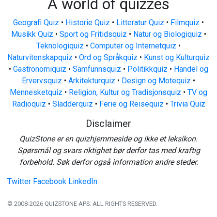
A world of quizzes
Geografi Quiz
•
Historie Quiz
•
Litteratur Quiz
•
Filmquiz
•
Musikk Quiz
•
Sport og Fritidsquiz
•
Natur og Biologiquiz
•
Teknologiquiz
•
Computer og Internetquiz
•
Naturvitenskapquiz
•
Ord og Språkquiz
•
Kunst og Kulturquiz
•
Gastronomiquiz
•
Samfunnsquiz
•
Politikkquiz
•
Handel og
Ervervsquiz
•
Arkitekturquiz
•
Design og Motequiz
•
Mennesketquiz
•
Religion, Kultur og Tradisjonsquiz
•
TV og
Radioquiz
•
Sladderquiz
•
Ferie og Reisequiz
•
Trivia Quiz
Disclaimer
QuizStone er en quizhjemmeside og ikke et leksikon.
Spørsmål og svars riktighet bør derfor tas med kraftig
forbehold. Søk derfor også information andre steder.
Twitter
Facebook
LinkedIn
© 2008-2026 QUIZSTONE APS. ALL RIGHTS RESERVED.