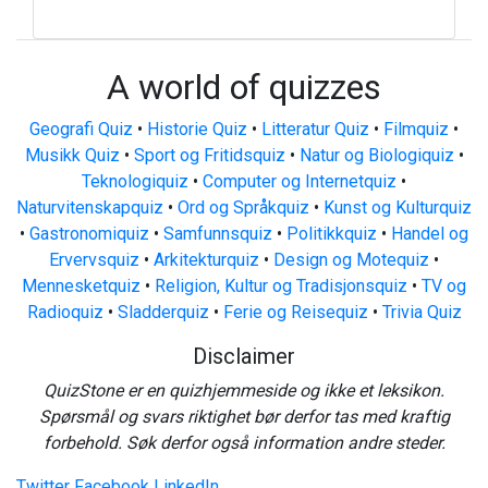
A world of quizzes
Geografi Quiz
•
Historie Quiz
•
Litteratur Quiz
•
Filmquiz
•
Musikk Quiz
•
Sport og Fritidsquiz
•
Natur og Biologiquiz
•
Teknologiquiz
•
Computer og Internetquiz
•
Naturvitenskapquiz
•
Ord og Språkquiz
•
Kunst og Kulturquiz
•
Gastronomiquiz
•
Samfunnsquiz
•
Politikkquiz
•
Handel og
Ervervsquiz
•
Arkitekturquiz
•
Design og Motequiz
•
Mennesketquiz
•
Religion, Kultur og Tradisjonsquiz
•
TV og
Radioquiz
•
Sladderquiz
•
Ferie og Reisequiz
•
Trivia Quiz
Disclaimer
QuizStone er en quizhjemmeside og ikke et leksikon.
Spørsmål og svars riktighet bør derfor tas med kraftig
forbehold. Søk derfor også information andre steder.
Twitter
Facebook
LinkedIn