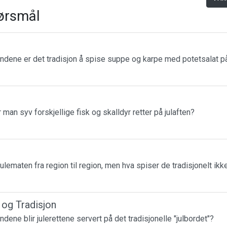
ørsmål
landene er det tradisjon å spise suppe og karpe med potetsalat på
r man syv forskjellige fisk og skalldyr retter på julaften?
julematen fra region til region, men hva spiser de tradisjonelt ikk
r og Tradisjon
andene blir julerettene servert på det tradisjonelle "julbordet"?