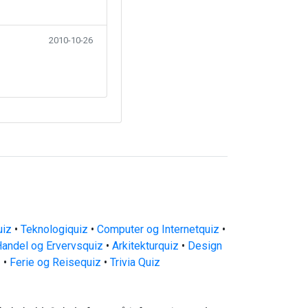
2010-10-26
uiz
•
Teknologiquiz
•
Computer og Internetquiz
•
andel og Ervervsquiz
•
Arkitekturquiz
•
Design
z
•
Ferie og Reisequiz
•
Trivia Quiz