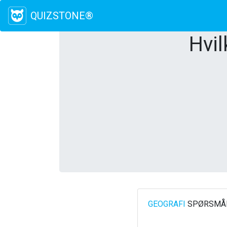
QUIZSTONE®
Hvil
GEOGRAFI
SPØRSMÅL