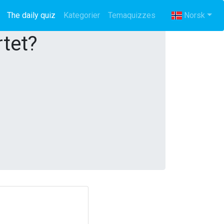
The daily quiz
(current)
Kategorier
Temaquizzes
Norsk
rtet?