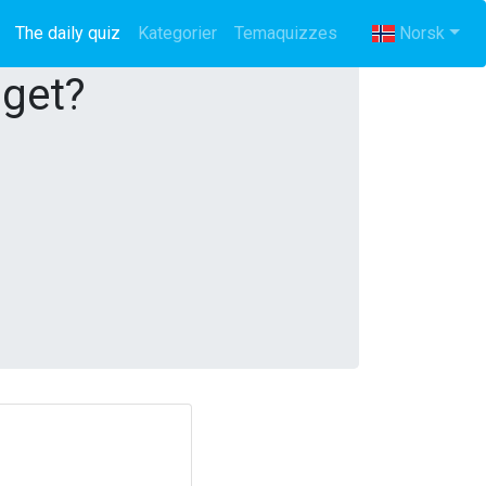
The daily quiz
(current)
Kategorier
Temaquizzes
Norsk
gget?