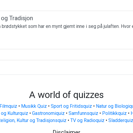
r og Tradisjon
få brødstykket som har en mynt gjemt inne i seg på julaften. Hvor 
A world of quizzes
Filmquiz
•
Musikk Quiz
•
Sport og Fritidsquiz
•
Natur og Biologiq
 og Kulturquiz
•
Gastronomiquiz
•
Samfunnsquiz
•
Politikkquiz
•
H
eligion, Kultur og Tradisjonsquiz
•
TV og Radioquiz
•
Sladderqui
Disclaimer