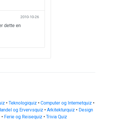
2010-10-26
er dette en
uiz
•
Teknologiquiz
•
Computer og Internetquiz
•
andel og Ervervsquiz
•
Arkitekturquiz
•
Design
z
•
Ferie og Reisequiz
•
Trivia Quiz