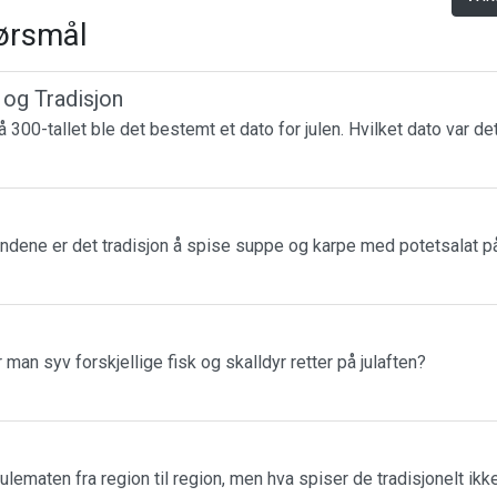
ørsmål
r og Tradisjon
 300-tallet ble det bestemt et dato for julen. Hvilket dato var de
landene er det tradisjon å spise suppe og karpe med potetsalat på
r man syv forskjellige fisk og skalldyr retter på julaften?
julematen fra region til region, men hva spiser de tradisjonelt ikk