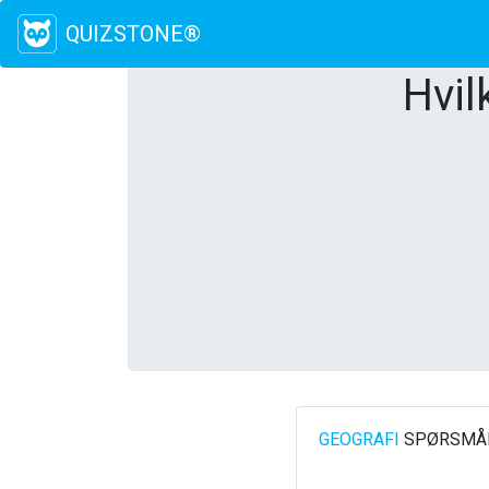
QUIZSTONE®
Hvil
GEOGRAFI
SPØRSMÅL