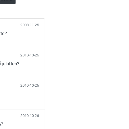
2008-11-25
tte?
2010-10-26
 julaften?
2010-10-26
2010-10-26
e?