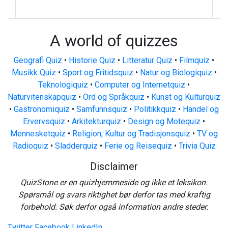
A world of quizzes
Geografi Quiz
•
Historie Quiz
•
Litteratur Quiz
•
Filmquiz
•
Musikk Quiz
•
Sport og Fritidsquiz
•
Natur og Biologiquiz
•
Teknologiquiz
•
Computer og Internetquiz
•
Naturvitenskapquiz
•
Ord og Språkquiz
•
Kunst og Kulturquiz
•
Gastronomiquiz
•
Samfunnsquiz
•
Politikkquiz
•
Handel og
Ervervsquiz
•
Arkitekturquiz
•
Design og Motequiz
•
Mennesketquiz
•
Religion, Kultur og Tradisjonsquiz
•
TV og
Radioquiz
•
Sladderquiz
•
Ferie og Reisequiz
•
Trivia Quiz
Disclaimer
QuizStone er en quizhjemmeside og ikke et leksikon.
Spørsmål og svars riktighet bør derfor tas med kraftig
forbehold. Søk derfor også information andre steder.
Twitter
Facebook
LinkedIn