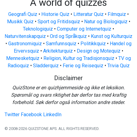
A world of quizzes
Geografi Quiz
•
Historie Quiz
•
Litteratur Quiz
•
Filmquiz
•
Musikk Quiz
•
Sport og Fritidsquiz
•
Natur og Biologiquiz
•
Teknologiquiz
•
Computer og Internetquiz
•
Naturvitenskapquiz
•
Ord og Språkquiz
•
Kunst og Kulturquiz
•
Gastronomiquiz
•
Samfunnsquiz
•
Politikkquiz
•
Handel og
Ervervsquiz
•
Arkitekturquiz
•
Design og Motequiz
•
Mennesketquiz
•
Religion, Kultur og Tradisjonsquiz
•
TV og
Radioquiz
•
Sladderquiz
•
Ferie og Reisequiz
•
Trivia Quiz
Disclaimer
QuizStone er en quizhjemmeside og ikke et leksikon.
Spørsmål og svars riktighet bør derfor tas med kraftig
forbehold. Søk derfor også information andre steder.
Twitter
Facebook
LinkedIn
© 2008-2026 QUIZSTONE APS. ALL RIGHTS RESERVED.