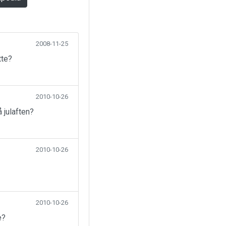
2008-11-25
tte?
2010-10-26
 julaften?
2010-10-26
2010-10-26
e?