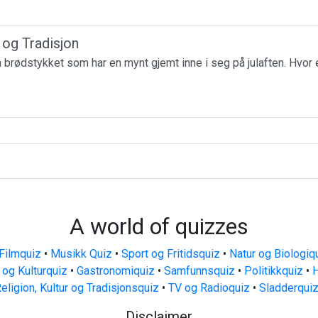
r og Tradisjon
få brødstykket som har en mynt gjemt inne i seg på julaften. Hvor 
A world of quizzes
Filmquiz
•
Musikk Quiz
•
Sport og Fritidsquiz
•
Natur og Biologiq
 og Kulturquiz
•
Gastronomiquiz
•
Samfunnsquiz
•
Politikkquiz
•
H
eligion, Kultur og Tradisjonsquiz
•
TV og Radioquiz
•
Sladderqui
Disclaimer