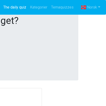
The daily quiz
(current)
Kategorier
Temaquizzes
Norsk
gget?