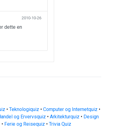
2010-10-26
er dette en
uiz
•
Teknologiquiz
•
Computer og Internetquiz
•
andel og Ervervsquiz
•
Arkitekturquiz
•
Design
z
•
Ferie og Reisequiz
•
Trivia Quiz