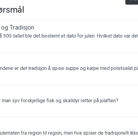
ørsmål
r og Tradisjon
 300-tallet ble det bestemt et dato for julen. Hvilket dato var de
landene er det tradisjon å spise suppe og karpe med potetsalat på
r man syv forskjellige fisk og skalldyr retter på julaften?
julematen fra region til region, men hva spiser de tradisjonelt ikk