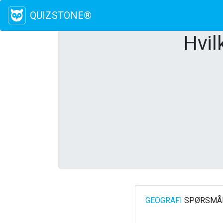
QUIZSTONE®
Hvil
GEOGRAFI
SPØRSMÅL