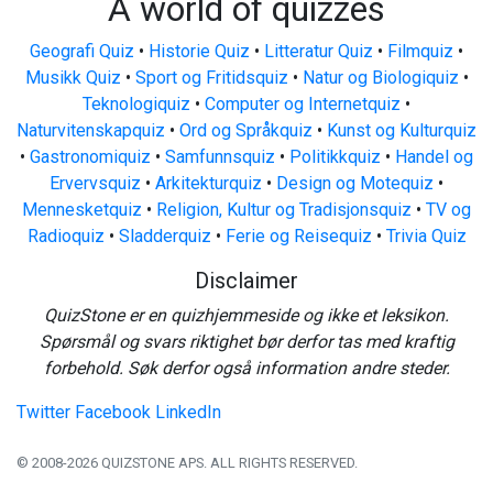
A world of quizzes
Geografi Quiz
•
Historie Quiz
•
Litteratur Quiz
•
Filmquiz
•
Musikk Quiz
•
Sport og Fritidsquiz
•
Natur og Biologiquiz
•
Teknologiquiz
•
Computer og Internetquiz
•
Naturvitenskapquiz
•
Ord og Språkquiz
•
Kunst og Kulturquiz
•
Gastronomiquiz
•
Samfunnsquiz
•
Politikkquiz
•
Handel og
Ervervsquiz
•
Arkitekturquiz
•
Design og Motequiz
•
Mennesketquiz
•
Religion, Kultur og Tradisjonsquiz
•
TV og
Radioquiz
•
Sladderquiz
•
Ferie og Reisequiz
•
Trivia Quiz
Disclaimer
QuizStone er en quizhjemmeside og ikke et leksikon.
Spørsmål og svars riktighet bør derfor tas med kraftig
forbehold. Søk derfor også information andre steder.
Twitter
Facebook
LinkedIn
© 2008-2026 QUIZSTONE APS. ALL RIGHTS RESERVED.