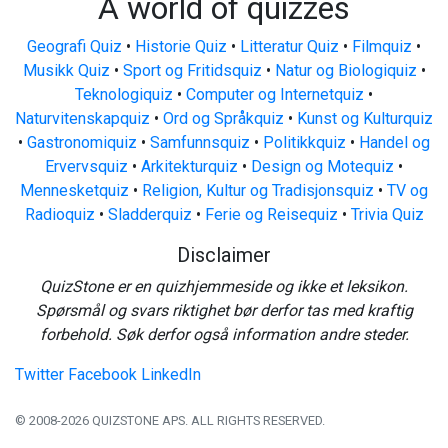
A world of quizzes
Geografi Quiz
•
Historie Quiz
•
Litteratur Quiz
•
Filmquiz
•
Musikk Quiz
•
Sport og Fritidsquiz
•
Natur og Biologiquiz
•
Teknologiquiz
•
Computer og Internetquiz
•
Naturvitenskapquiz
•
Ord og Språkquiz
•
Kunst og Kulturquiz
•
Gastronomiquiz
•
Samfunnsquiz
•
Politikkquiz
•
Handel og
Ervervsquiz
•
Arkitekturquiz
•
Design og Motequiz
•
Mennesketquiz
•
Religion, Kultur og Tradisjonsquiz
•
TV og
Radioquiz
•
Sladderquiz
•
Ferie og Reisequiz
•
Trivia Quiz
Disclaimer
QuizStone er en quizhjemmeside og ikke et leksikon.
Spørsmål og svars riktighet bør derfor tas med kraftig
forbehold. Søk derfor også information andre steder.
Twitter
Facebook
LinkedIn
© 2008-2026 QUIZSTONE APS. ALL RIGHTS RESERVED.