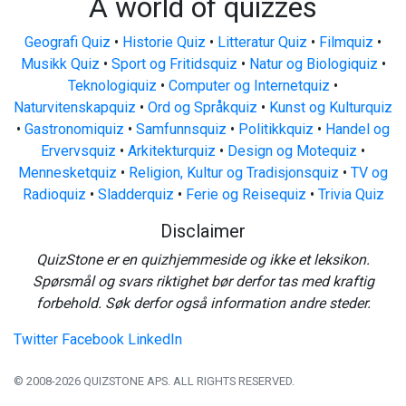
A world of quizzes
Geografi Quiz
•
Historie Quiz
•
Litteratur Quiz
•
Filmquiz
•
Musikk Quiz
•
Sport og Fritidsquiz
•
Natur og Biologiquiz
•
Teknologiquiz
•
Computer og Internetquiz
•
Naturvitenskapquiz
•
Ord og Språkquiz
•
Kunst og Kulturquiz
•
Gastronomiquiz
•
Samfunnsquiz
•
Politikkquiz
•
Handel og
Ervervsquiz
•
Arkitekturquiz
•
Design og Motequiz
•
Mennesketquiz
•
Religion, Kultur og Tradisjonsquiz
•
TV og
Radioquiz
•
Sladderquiz
•
Ferie og Reisequiz
•
Trivia Quiz
Disclaimer
QuizStone er en quizhjemmeside og ikke et leksikon.
Spørsmål og svars riktighet bør derfor tas med kraftig
forbehold. Søk derfor også information andre steder.
Twitter
Facebook
LinkedIn
© 2008-2026 QUIZSTONE APS. ALL RIGHTS RESERVED.