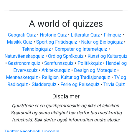
A world of quizzes
Geografi Quiz
•
Historie Quiz
•
Litteratur Quiz
•
Filmquiz
•
Musikk Quiz
•
Sport og Fritidsquiz
•
Natur og Biologiquiz
•
Teknologiquiz
•
Computer og Internetquiz
•
Naturvitenskapquiz
•
Ord og Språkquiz
•
Kunst og Kulturquiz
•
Gastronomiquiz
•
Samfunnsquiz
•
Politikkquiz
•
Handel og
Ervervsquiz
•
Arkitekturquiz
•
Design og Motequiz
•
Mennesketquiz
•
Religion, Kultur og Tradisjonsquiz
•
TV og
Radioquiz
•
Sladderquiz
•
Ferie og Reisequiz
•
Trivia Quiz
Disclaimer
QuizStone er en quizhjemmeside og ikke et leksikon.
Spørsmål og svars riktighet bør derfor tas med kraftig
forbehold. Søk derfor også information andre steder.
Twitter
Facebook
LinkedIn